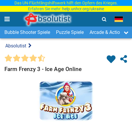
Das UN-Flüchtlingshilfswerk hilft den Opfern des Krieges.
Erfahren Sie mehr:
help.unhcr.org/ukraine
Bubble Shooter Spiele
Puzzle Spiele
Arcade & Action Spi
Absolutist
Farm Frenzy 3 - Ice Age Online