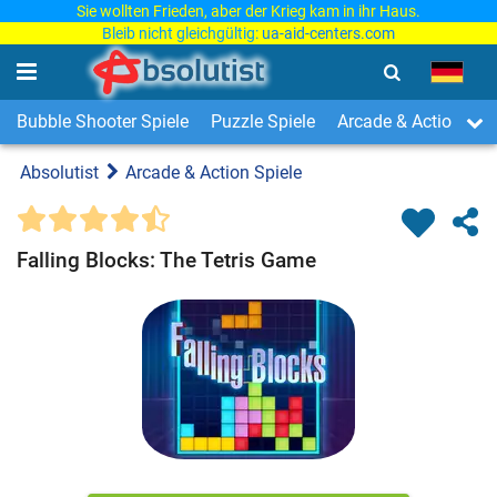
Sie wollten Frieden, aber der Krieg kam in ihr Haus.
Bleib nicht gleichgültig:
ua-aid-centers.com
Bubble Shooter Spiele
Puzzle Spiele
Arcade & Action Spi
Absolutist
Arcade & Action Spiele
Falling Blocks: The Tetris Game