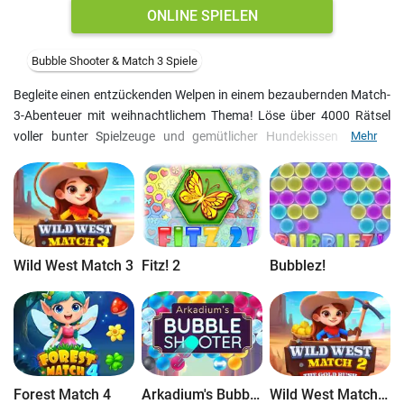
ONLINE SPIELEN
Bubble Shooter & Match 3 Spiele
Begleite einen entzückenden Welpen in einem bezaubernden Match-
3-Abenteuer mit weihnachtlichem Thema! Löse über 4000 Rätsel
voller bunter Spielzeuge und gemütlicher Hundekissen in einer
Mehr
bezaubernden Winterlandschaft. Gleiche identische Gegenstände
ab, um dem Welpen zu helfen, aufzuräumen, indem du Spielzeuge
wegräumst, gemütliche Schlafplätze arrangierst und verborgene
Schätze entdeckst. Mit fröhlichen visuellen Effekten und endlosem
Kachel-Matching ist es die perfekte Möglichkeit, sich an einem
winterlichen Tag zu vergnügen. Also schnapp dir deine
Wild West Match 3
Fitz! 2
Bubblez!
Lieblingsdecke und heiße Schokolade und tauche ein in dieses
gemütliche und entzückende Denkspiel!
Forest Match 4
Arkadium's Bubble Shooter
Wild West Match 2: The Gold Rush