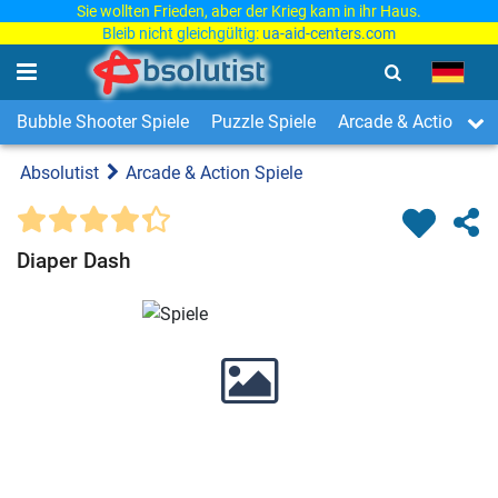
Sie wollten Frieden, aber der Krieg kam in ihr Haus.
Bleib nicht gleichgültig:
ua-aid-centers.com
Bubble Shooter Spiele
Puzzle Spiele
Arcade & Action Spi
Absolutist
Arcade & Action Spiele
Diaper Dash