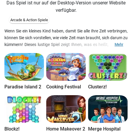
Das Spiel ist nur auf der Desktop-Version unserer Website
verfügbar.
Arcade & Action Spiele
Wenn Sie ein kleines Kind haben, damit Sie alle Ihre Zeit verbringen,
können Sie sich vorstellen, wie viele Zeit man braucht, sich darum zu
kümmern! Dieses lustige Spiel zeigt Ihnen, was es heißt, Kinder zu
Mehr
betreuen! Helfen Sie Wilson, füttern Sie die Kinder rechtzeitig, spielen
Sie mit ihnen, wechseln Sie ihre Windeln und tun Sie alles mögliche,
um Ihre Kinder glücklich zu machen!
Paradise Island 2
Cooking Festival
Clusterz!
Blockz!
Home Makeover 2
Merge Hospital