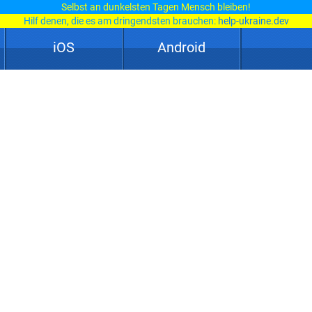
Selbst an dunkelsten Tagen Mensch bleiben!
Hilf denen, die es am dringendsten brauchen:
help-ukraine.dev
iOS
Android