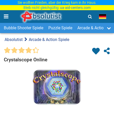
Sie wollten Frieden, aber der Krieg kam in ihr Haus.
Bleib nicht gleichgültig:
ua-aid-centers.com
Bubble Shooter Spiele
Puzzle Spiele
Arcade & Action Spi
Absolutist
Arcade & Action Spiele
Crystalscope Online