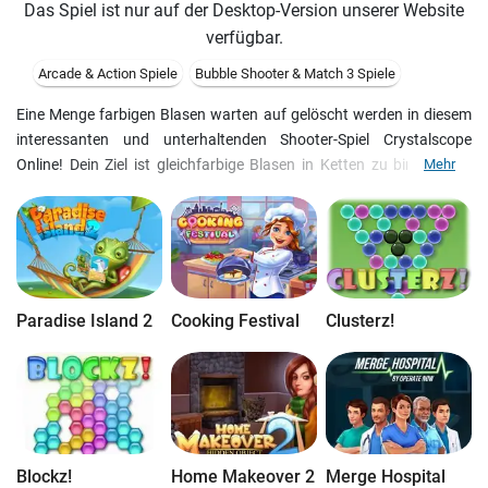
Das Spiel ist nur auf der Desktop-Version unserer Website
verfügbar.
Arcade & Action Spiele
Bubble Shooter & Match 3 Spiele
Eine Menge farbigen Blasen warten auf gelöscht werden in diesem
interessanten und unterhaltenden Shooter-Spiel Crystalscope
Online! Dein Ziel ist gleichfarbige Blasen in Ketten zu binden und
Mehr
dadurch andere Blasen auftauchen. Dieses Spiel kombiniert
Elementen von Arkade und Strategiespiele, damit Du noch mehr
Spaß beim spielen bekommst. Das Spiel ist eigentlich ganz einfach
aber gleichzeitig genug hinreißend um Dir Freunde zu machen.
Paradise Island 2
Cooking Festival
Clusterz!
Blockz!
Home Makeover 2
Merge Hospital