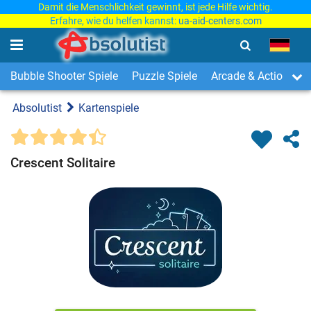
Damit die Menschlichkeit gewinnt, ist jede Hilfe wichtig.
Erfahre, wie du helfen kannst:
ua-aid-centers.com
Bubble Shooter Spiele
Puzzle Spiele
Arcade & Action Spi
Absolutist
Kartenspiele
Crescent Solitaire