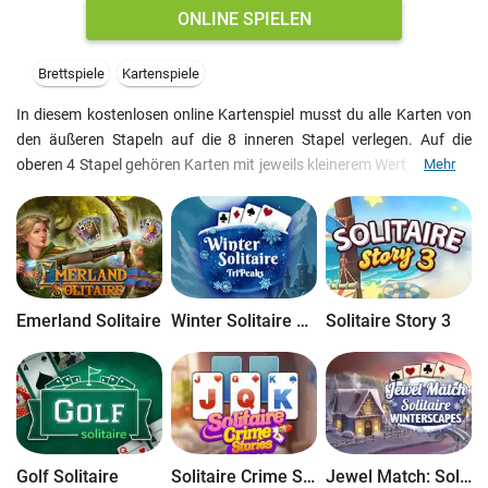
ONLINE SPIELEN
Brettspiele
Kartenspiele
In diesem kostenlosen online Kartenspiel musst du alle Karten von
den äußeren Stapeln auf die 8 inneren Stapel verlegen. Auf die
oberen 4 Stapel gehören Karten mit jeweils kleinerem Wert, auf die 4
Mehr
unteren - mit jeweils größerem Wert. Außerdem kannst du Karten
nach diesem Prinzip auch zwischen den Halbmond-Stapeln
bewegen. Genauso kannst du die Karten zwischen den inneren
Stapeln tauschen, Hauptsache die Farbe ist dieselbe.
Emerland Solitaire
Winter Solitaire TriPeaks
Solitaire Story 3
Golf Solitaire
Solitaire Crime Stories
Jewel Match: Solitaire Winterscapes