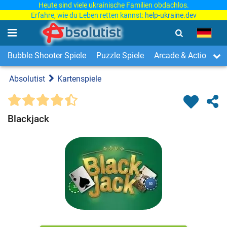
Heute sind viele ukrainische Familien obdachlos.
Erfahre, wie du Leben retten kannst:
help-ukraine.dev
Bubble Shooter Spiele
Puzzle Spiele
Arcade & Action Spi
Absolutist
Kartenspiele
Blackjack