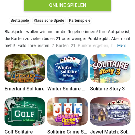
ONLINE SPIELEN
Brettspiele
Klassische Spiele
Kartenspiele
Blackjack - wollen wir uns an die Regeln erinnern! Ihre Aufgabe ist,
die Karten zu ziehen bis es 21 oder weniger Punkte gibt. Aber nicht
mehr! Falls Ihre ersten 2 Karten 21 Punkte ergeben, haben Sie
Mehr
Blackjack und gewinnen 3/2 Ihres Einsatzes. Asse zählen entweder
1 oder 11, und die anderen Karten - entsprechend ihren Werten.
Wenn Ihr Ergebnis über 21 geht, verlieren sie das Spiel. Sollten Ihre
ersten 2 Karten den selben Wert haben, können sie in zwei Teile
geteilt werden.
Emerland Solitaire
Winter Solitaire TriPeaks
Solitaire Story 3
Golf Solitaire
Solitaire Crime Stories
Jewel Match: Solitaire Winterscapes