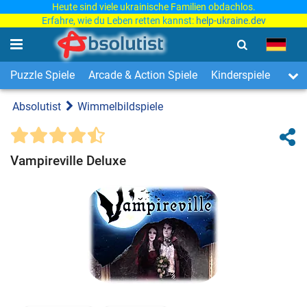
Heute sind viele ukrainische Familien obdachlos.
Erfahre, wie du Leben retten kannst:
help-ukraine.dev
Puzzle Spiele
Arcade & Action Spiele
Kinderspiele
3-Ge
Absolutist
Wimmelbildspiele
Vampireville Deluxe