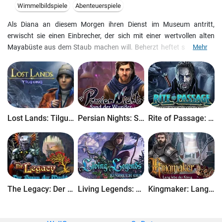
Wimmelbildspiele
Abenteuerspiele
Als Diana an diesem Morgen ihren Dienst im Museum antritt,
erwischt sie einen Einbrecher, der sich mit einer wertvollen alten
Mayabüste aus dem Staub machen will. Beherzt heftet sie sich an
Mehr
seine Fersen und merkt kaum, dass die Verfolgungsjagd sie in eine
andere Welt entführt, aus der es offensichtlich kein Zurück gibt! Hilf
Diana einen Gefangenen aus einem Jahrtausende alten Tempel zu
befreien und wieder zurück in ihre Welt zu gelangen! Ein
Wimmelspiel voller Abenteuer und Spannung!
Lost Lands: Tilgung
Persian Nights: Sand der Wunder
Rite of Passage: Schwert und Schatten
The Legacy: Der Baum der Macht
Living Legends: Einbruch des Himmels
Kingmaker: Lang lebe der König