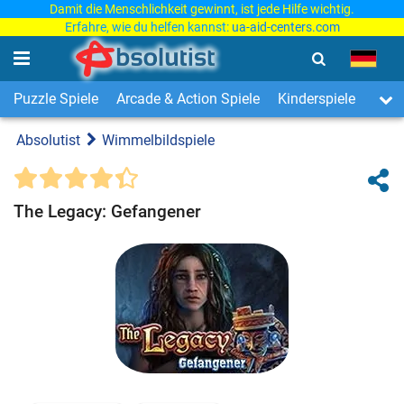
Damit die Menschlichkeit gewinnt, ist jede Hilfe wichtig.
Erfahre, wie du helfen kannst:
ua-aid-centers.com
Puzzle Spiele
Arcade & Action Spiele
Kinderspiele
3-Ge
Absolutist
Wimmelbildspiele
The Legacy: Gefangener