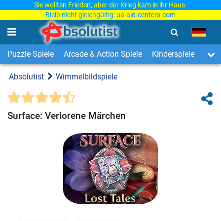
Sie wollten Frieden, aber der Krieg kam in ihr Haus.
Bleib nicht gleichgültig:
ua-aid-centers.com
Puzzle Spiele
Arcade & Action Spiele
Kinderspiele
3-Ge
Absolutist
Wimmelbildspiele
Surface: Verlorene Märchen