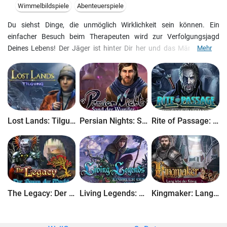
Wimmelbildspiele
Abenteuerspiele
Du siehst Dinge, die unmöglich Wirklichkeit sein können. Ein
einfacher Besuch beim Therapeuten wird zur Verfolgungsjagd
Deines Lebens! Der Jäger ist hinter Dir her und das Märchenland
Mehr
schwebt in Gefahr. Du erinnerst Dich nur bruchstückweise. Kannst
Du das Königreich retten, bevor es zu spät ist? Finde es in diesem
atemberaubenden Wimmelbildabenteuer heraus!
Dies ist eine exklusive Sammleredition voller Extras, die nicht in der
Standardedition enthalten sind.
Lost Lands: Tilgung
Persian Nights: Sand der Wunder
Rite of Passage: Schwert und Schatten
The Legacy: Der Baum der Macht
Living Legends: Einbruch des Himmels
Kingmaker: Lang lebe der König