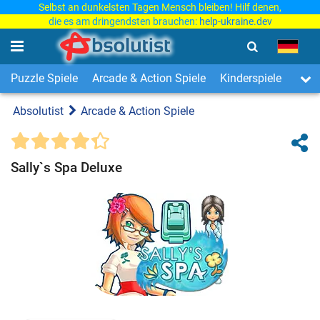
Selbst an dunkelsten Tagen Mensch bleiben! Hilf denen,
die es am dringendsten brauchen:
help-ukraine.dev
Puzzle Spiele
Arcade & Action Spiele
Kinderspiele
3-Ge
Absolutist
Arcade & Action Spiele
Sally`s Spa Deluxe