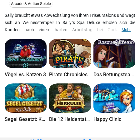
Arcade & Action Spiele
Sally braucht etwas Abwechslung von ihren Friseursalons und wagt
sich an Wellnesstempel! In Sally`s Spa Deluxe erholen sich die
Kunden nach einem harten Arbeitstag bei Gurkenmaske,
Mehr
Nagelpolitur, Ölbehandlung und Massage. Eröffnen Sie Filialen an
zehn wunderschönen Orten weltweit, besorgen Sie Ausrüstung und
Personal, und dann entspannen Sie sich in Sally`s Spa Deluxe!
Vögel vs. Katzen 3
Pirate Chronicles
Das Rettungsteam 7
Segel Gesetzt: Karibik
Die 12 Heldentaten des Herkules VII: Das Goldene Vlies
Happy Clinic