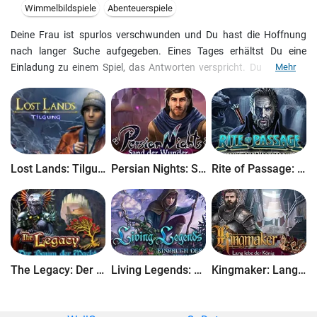
Wimmelbildspiele
Abenteuerspiele
Deine Frau ist spurlos verschwunden und Du hast die Hoffnung
nach langer Suche aufgegeben. Eines Tages erhältst Du eine
Einladung zu einem Spiel, das Antworten verspricht. Du sagst zu,
Mehr
doch musst schnell feststellen, dass es tödliche Konsequenzen
haben kann. Setze Deine Karten weise ein und besiege das Biest,
das Dich auf Schritt und Tritt verfolgt. Wirst Du Deine Frau retten
können?
Dies ist eine exklusive Sammleredition voller Extras, die nicht in der
Standardedition enthalten sind.
Lost Lands: Tilgung
Persian Nights: Sand der Wunder
Rite of Passage: Schwert und Schatten
The Legacy: Der Baum der Macht
Living Legends: Einbruch des Himmels
Kingmaker: Lang lebe der König