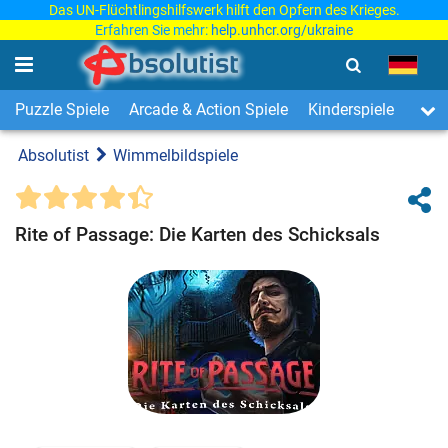
Das UN-Flüchtlingshilfswerk hilft den Opfern des Krieges.
Erfahren Sie mehr:
help.unhcr.org/ukraine
Puzzle Spiele
Arcade & Action Spiele
Kinderspiele
3-Ge
Absolutist
Wimmelbildspiele
Rite of Passage: Die Karten des Schicksals