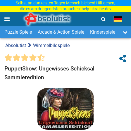
Selbst an dunkelsten Tagen Mensch bleiben! Hilf denen,
die es am dringendsten brauchen:
help-ukraine.dev
Puzzle Spiele
Arcade & Action Spiele
Kinderspiele
3-Ge
Absolutist
Wimmelbildspiele
PuppetShow: Ungewisses Schicksal
Sammleredition