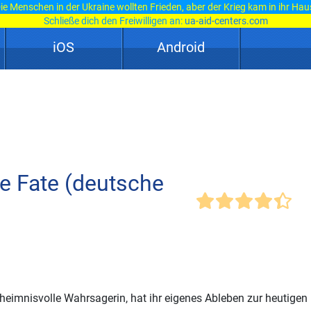
ie Menschen in der Ukraine wollten Frieden, aber der Krieg kam in ihr Hau
Schließe dich den Freiwilligen an:
ua-aid-centers.com
iOS
Android
e Fate (deutsche
eimnisvolle Wahrsagerin, hat ihr eigenes Ableben zur heutigen