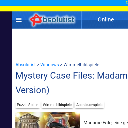
D
Online
Absolutist
>
Windows
> Wimmelbildspiele
Mystery Case Files: Madam
Version)
Puzzle Spiele
Wimmelbildspiele
Abenteuerspiele
Madame Fate, eine geh