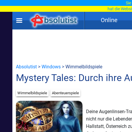
Sie
hat die Webs
Online
Absolutist
>
Windows
> Wimmelbildspiele
Mystery Tales: Durch ihre 
Wimmelbildspiele
Abenteuerspiele
Deine Augenlinsen-Tra
nicht nur die Lebende
Hallstatt, Österreich 