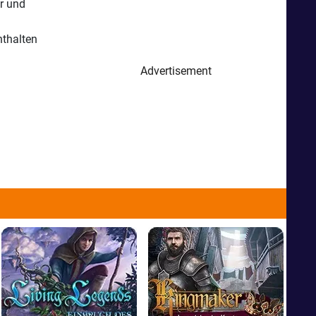
r und
nthalten
Advertisement