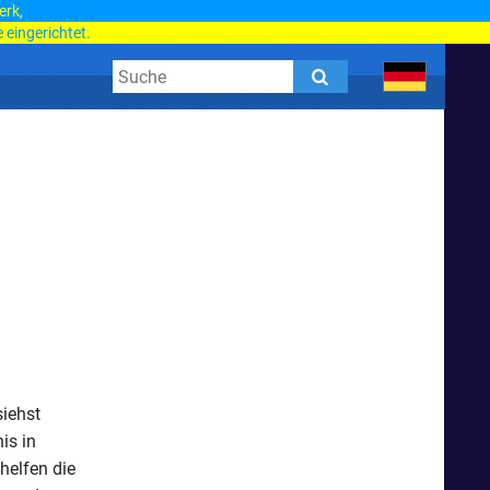
erk,
 eingerichtet.
siehst
is in
helfen die