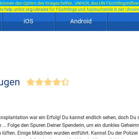
 können den Opfern des Krieges helfen. UNHCR, das UN-Flüchtlingshilfsw
ite
help.unhcr.org/ukraine
für Flüchtlinge und Asylsuchende in der Ukraine
iOS
Android
Augen
nsplantation war ein Erfolg! Du kannst endlich sehen, doch Du 
n ... Folge den Spuren Deiner Spenderin, um ein dunkles Geheimn
zu lüften. Einige Mädchen wurden entführt. Kannst Du der Polizei 