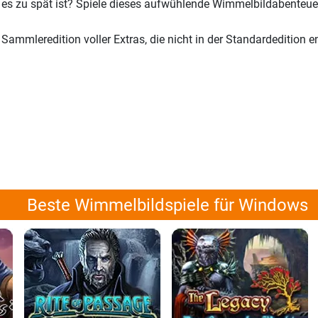
r es zu spät ist? Spiele dieses aufwühlende Wimmelbildabenteue
e Sammleredition voller Extras, die nicht in der Standardedition e
Beste Wimmelbildspiele für Windows