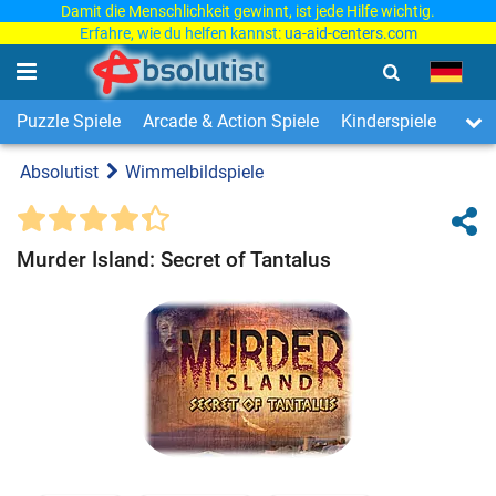
Damit die Menschlichkeit gewinnt, ist jede Hilfe wichtig.
Erfahre, wie du helfen kannst:
ua-aid-centers.com
Puzzle Spiele
Arcade & Action Spiele
Kinderspiele
3-Ge
Absolutist
Wimmelbildspiele
Murder Island: Secret of Tantalus