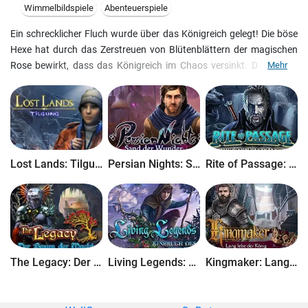
Wimmelbildspiele
Abenteuerspiele
Ein schrecklicher Fluch wurde über das Königreich gelegt! Die böse
Hexe hat durch das Zerstreuen von Blütenblättern der magischen
Rose bewirkt, dass das Königreich im Chaos versinkt. Das ganze
Mehr
Reich wartet auf Dich und die Rettung in Love Chronicles 2: Das
Schwert und die Rose! Sammle die Blütenblätter, besiege eine
grauenhafte Bestie und bekämpfe die Hexe in diesem spannenden
Abenteuerspiel.
Lost Lands: Tilgung
Persian Nights: Sand der Wunder
Rite of Passage: Schwert und Schatten
The Legacy: Der Baum der Macht
Living Legends: Einbruch des Himmels
Kingmaker: Lang lebe der König