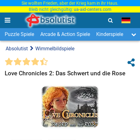
Sie wollten Frieden, aber der Krieg kam in ihr Haus.
Bleib nicht gleichgültig:
ua-aid-centers.com
Puzzle Spiele
Arcade & Action Spiele
Kinderspiele
3-Ge
Absolutist
Wimmelbildspiele
Love Chronicles 2: Das Schwert und die Rose