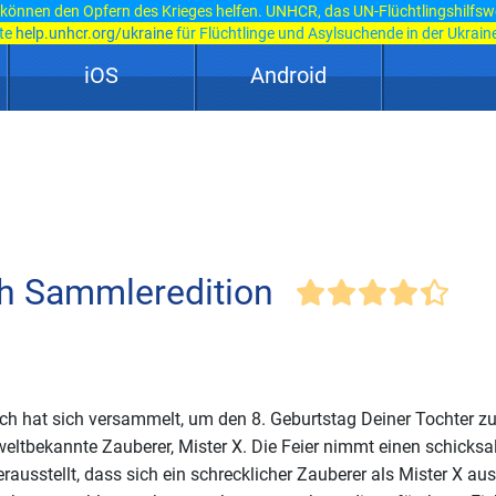
 können den Opfern des Krieges helfen. UNHCR, das UN-Flüchtlingshilfsw
ite
help.unhcr.org/ukraine
für Flüchtlinge und Asylsuchende in der Ukraine
iOS
Android
ch Sammleredition
h hat sich versammelt, um den 8. Geburtstag Deiner Tochter zu 
weltbekannte Zauberer, Mister X. Die Feier nimmt einen schicksa
rausstellt, dass sich ein schrecklicher Zauberer als Mister X a