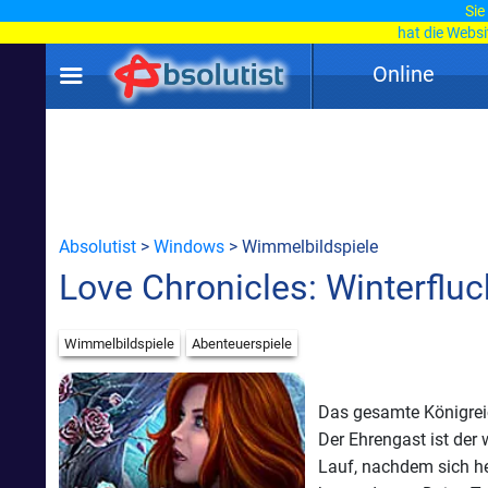
Sie
hat die Webs
Online
Absolutist
>
Windows
> Wimmelbildspiele
Love Chronicles: Winterflu
Wimmelbildspiele
Abenteuerspiele
Das gesamte Königreic
Der Ehrengast ist der 
Lauf, nachdem sich he