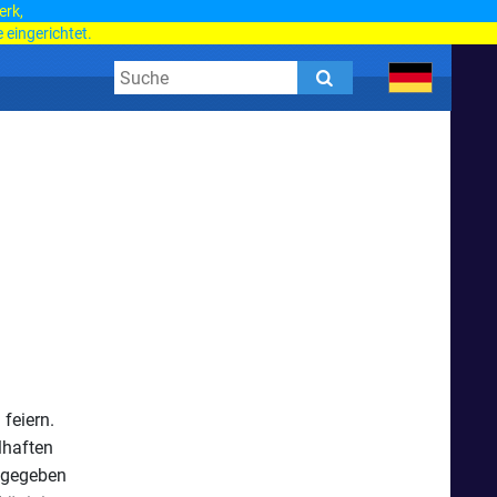
erk,
 eingerichtet.
feiern.
lhaften
usgegeben