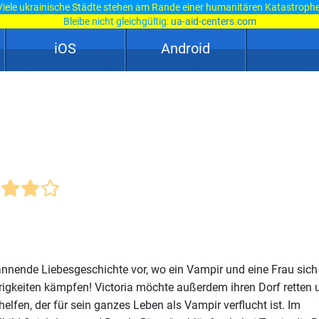
Viele ukrainische Städte stehen am Rande einer humanitären Katastrophe
Bleibe nicht gleichgültig:
ua-aid-centers.com
iOS
Android
pannende Liebesgeschichte vor, wo ein Vampir und eine Frau sich
igkeiten kämpfen! Victoria möchte außerdem ihren Dorf retten 
fen, der für sein ganzes Leben als Vampir verflucht ist. Im