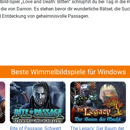
ld-Spiel „Love and Death: Bitten“ schlüpfst du bei Tag in die R
n die von Damon. Es stehen bevor dir wunderliche Rätsel, die Su
nd Entdeckung von geheimnisvolle Passagen.
Beste Wimmelbildspiele für Windows
Rite of Passage: Schwert
The Legacy: Der Baum der