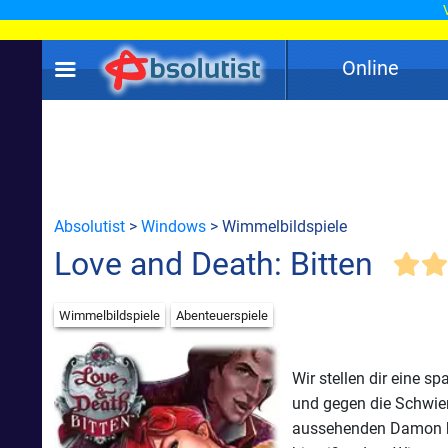
Online
Absolutist
>
Windows
> Wimmelbildspiele
Love and Death: Bitten
Wimmelbildspiele
Abenteuerspiele
Wir stellen dir eine s
und gegen die Schwier
aussehenden Damon hel