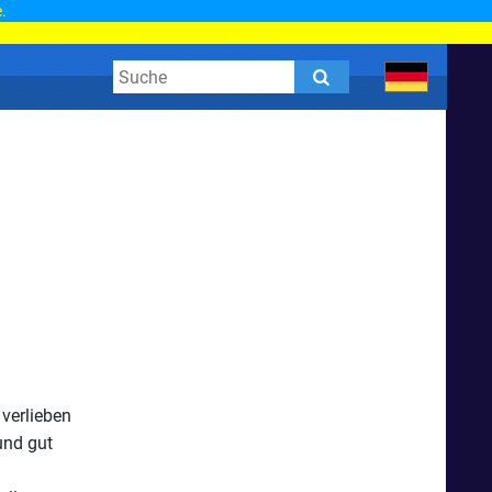
.
 verlieben
und gut