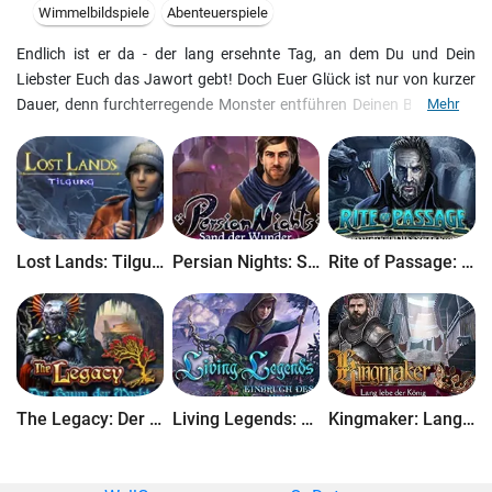
Wimmelbildspiele
Abenteuerspiele
Endlich ist er da - der lang ersehnte Tag, an dem Du und Dein
Liebster Euch das Jawort gebt! Doch Euer Glück ist nur von kurzer
Dauer, denn furchterregende Monster entführen Deinen Bräutigam
Mehr
und die rachsüchtige Verlobte seines verstorbenen besten Freundes
verflucht Dich, einen langsamen Tod zu sterben. Finde heraus,
warum sie Deinen Ehemann so sehr hasst. Siegt Eure Liebe oder
das düstere Vermächtnis der Vergangenheit?
Lost Lands: Tilgung
Persian Nights: Sand der Wunder
Rite of Passage: Schwert und Schatten
The Legacy: Der Baum der Macht
Living Legends: Einbruch des Himmels
Kingmaker: Lang lebe der König