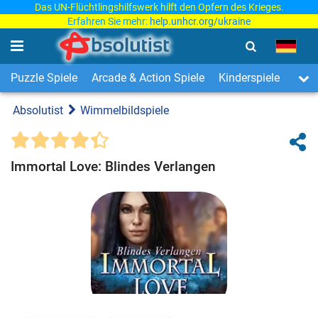
Das UN-Flüchtlingshilfswerk hilft den Opfern des Krieges.
Erfahren Sie mehr:
help.unhcr.org/ukraine
Puzzle Spiele
Arcade & Action Spiele
Kinderspiele
3-Ge
Absolutist
Wimmelbildspiele
Immortal Love: Blindes Verlangen