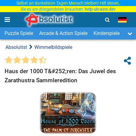
Selbst an dunkelsten Tagen Mensch bleiben! Hilf denen,
die es am dringendsten brauchen:
help-ukraine.dev
Puzzle Spiele
Arcade & Action Spiele
Kinderspiele
3-Ge
Absolutist
Wimmelbildspiele
Haus der 1000 T&#252;ren: Das Juwel des
Zarathustra Sammleredition