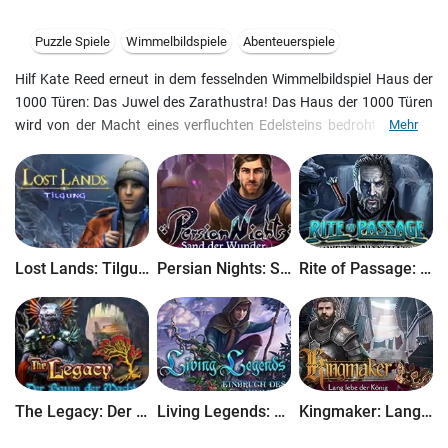
Puzzle Spiele
Wimmelbildspiele
Abenteuerspiele
Hilf Kate Reed erneut in dem fesselnden Wimmelbildspiel Haus der
1000 Türen: Das Juwel des Zarathustra! Das Haus der 1000 Türen
wird von der Macht eines verfluchten Edelsteins bedroht. Gabriel,
Mehr
der Anführer des Hauses, bittet Kate Reed um Hilfe ... Stehe Kate
bei, mächtige Artefakte in Tibet, Jerusalem und Madagaskar zu
finden, um den Fluch des Juwels zu brechen. Löse knifflige Rätsel
und durchsuche einzigartige Schauplätze. Das Haus braucht Deine
Hilfe! Bist Du dieser Aufgabe gewachsen? Dies ist eine
Sammleredition voller Extras, die nicht in der Standardedition
Lost Lands: Tilgung
Persian Nights: Sand der Wunder
Rite of Passage: Schwert und Schatten
enthalten sind.
The Legacy: Der Baum der Macht
Living Legends: Einbruch des Himmels
Kingmaker: Lang lebe der König