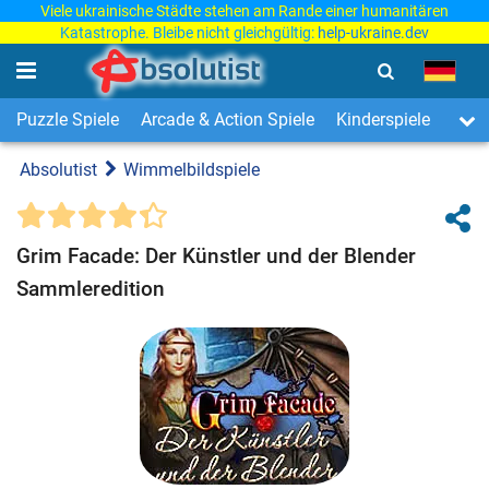
Viele ukrainische Städte stehen am Rande einer humanitären
Katastrophe. Bleibe nicht gleichgültig:
help-ukraine.dev
Puzzle Spiele
Arcade & Action Spiele
Kinderspiele
3-Ge
Absolutist
Wimmelbildspiele
Grim Facade: Der Künstler und der Blender
Sammleredition