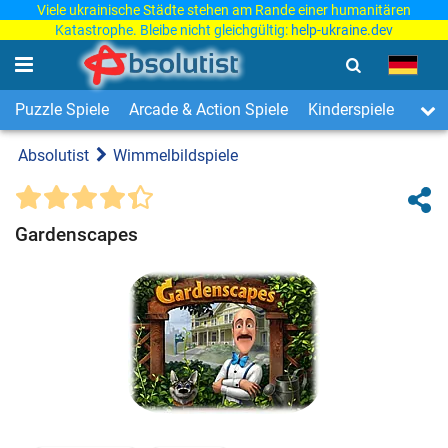
Viele ukrainische Städte stehen am Rande einer humanitären
Katastrophe. Bleibe nicht gleichgültig:
help-ukraine.dev
Puzzle Spiele
Arcade & Action Spiele
Kinderspiele
3-Ge
Absolutist
Wimmelbildspiele
Gardenscapes