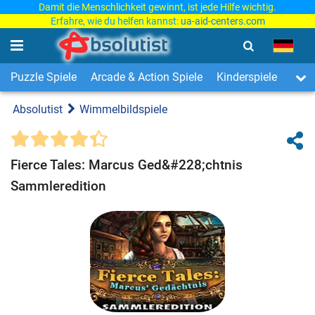
Damit die Menschlichkeit gewinnt, ist jede Hilfe wichtig.
Erfahre, wie du helfen kannst:
ua-aid-centers.com
Puzzle Spiele
Arcade & Action Spiele
Kinderspiele
3-Ge
Absolutist
Wimmelbildspiele
Fierce Tales: Marcus Ged&#228;chtnis
Sammleredition