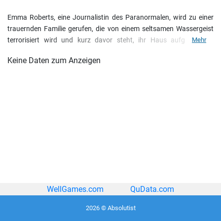
Emma Roberts, eine Journalistin des Paranormalen, wird zu einer
trauernden Familie gerufen, die von einem seltsamen Wassergeist
terrorisiert wird und kurz davor steht, ihr Haus aufgrund der
Mehr
Ereignisse zu verlieren. Schon bald stellt Emma fest, dass der
Keine Daten zum Anzeigen
Wassergeist nicht das einzige Geheimnis in Greenville ist. Julias Tod
ist vermutlich auf Ereignisse zurückzuführen, die sie am Kraftwerk
beobachtet hat. Suche in der Stadt nach Hinweisen, befrage
Verdächtige und löse Minispiele in diesem aufregenden
Wimmelbildabenteuer! Dies ist eine exklusive Sammleredition voller
Extras, die nicht in der Standardedition enthalten sind.
WellGames.com
QuData.com
2026 © Absolutist