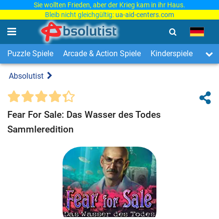
Sie wollten Frieden, aber der Krieg kam in ihr Haus.
Bleib nicht gleichgültig:
ua-aid-centers.com
Puzzle Spiele
Arcade & Action Spiele
Kinderspiele
3-Ge
Absolutist
Fear For Sale: Das Wasser des Todes
Sammleredition