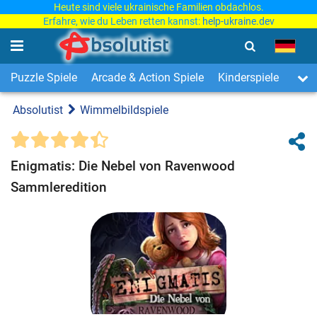
Heute sind viele ukrainische Familien obdachlos.
Erfahre, wie du Leben retten kannst:
help-ukraine.dev
Puzzle Spiele
Arcade & Action Spiele
Kinderspiele
3-Ge
Absolutist
Wimmelbildspiele
Enigmatis: Die Nebel von Ravenwood
Sammleredition