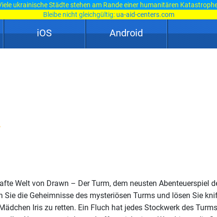
Viele ukrainische Städte stehen am Rande einer humanitären Katastrophe
Bleibe nicht gleichgültig:
ua-aid-centers.com
iOS
Android
lhafte Welt von Drawn – Der Turm, dem neusten Abenteuerspiel de
 Sie die Geheimnisse des mysteriösen Turms und lösen Sie knif
Mädchen Iris zu retten. Ein Fluch hat jedes Stockwerk des Turms