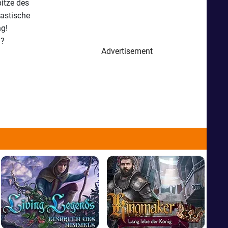
pitze des
astische
ng!
n?
Advertisement