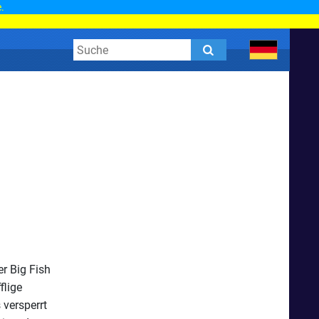
.
r Big Fish
flige
 versperrt