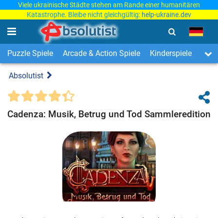
Viele ukrainische Städte stehen am Rande einer humanitären
Katastrophe. Bleibe nicht gleichgültig:
help-ukraine.dev
Puzzle Spiele
Arcade & Action Spiele
Kinderspiele
3-Ge
Absolutist
Cadenza: Musik, Betrug und Tod Sammleredition