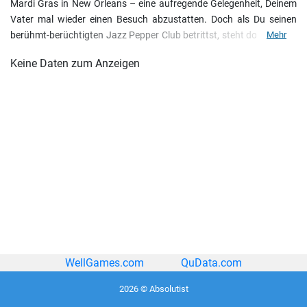
Mardi Gras in New Orleans – eine aufregende Gelegenheit, Deinem
Vater mal wieder einen Besuch abzustatten. Doch als Du seinen
berühmt-berüchtigten Jazz Pepper Club betrittst, steht dort die Zeit
Mehr
still: Die Gäste, die Kellner und natürlich auch Dein geliebter Vater,
Keine Daten zum Anzeigen
sind einer hypnotisierenden Jazzmelodie zum Opfer gefallen. Und
das ist nicht der erste Fall! Rette Deinen Vater vor dem sicheren Tod
und finde heraus, warum ein Toter plötzlich wieder sein Saxophon
spielt. Tauche ein in das musikalische Krimiabenteuer von Cadenza:
Musik, Betrug und Tod. Dies ist eine exklusive Sammleredition voller
Extras, die nicht in der Standardedition enthalten sind.
WellGames.com
QuData.com
2026 © Absolutist