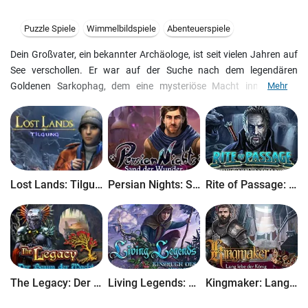
Puzzle Spiele
Wimmelbildspiele
Abenteuerspiele
Dein Großvater, ein bekannter Archäologe, ist seit vielen Jahren auf
See verschollen. Er war auf der Suche nach dem legendären
Goldenen Sarkophag, dem eine mysteriöse Macht innewohnen
Mehr
soll.Und nun findest Du Dich als Schiffbrüchige auf derselben Insel
wieder, die auch Dein Großvater aufsuchen wollte. Wird es Dir
gelingen, hinter das Geheimnis des Goldenen Sarkophags zu
kommen und herauszufinden, welches Schicksal Deinen Großvater
ereilte?Dies ist eine exklusive Sammleredition voller Extras, die nicht
in der Standardedition enthalten sind.
Lost Lands: Tilgung
Persian Nights: Sand der Wunder
Rite of Passage: Schwert und Schatten
The Legacy: Der Baum der Macht
Living Legends: Einbruch des Himmels
Kingmaker: Lang lebe der König