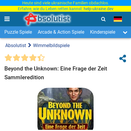
Heute sind viele ukrainische Familien obdachlos.
Erfahre, wie du Leben retten kannst:
help-ukraine.dev
Puzzle Spiele
Arcade & Action Spiele
Kinderspiele
3-Ge
Absolutist
Wimmelbildspiele
Beyond the Unknown: Eine Frage der Zeit
Sammleredition