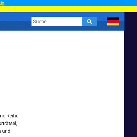
tig.
ine Reihe
trätsel,
n und