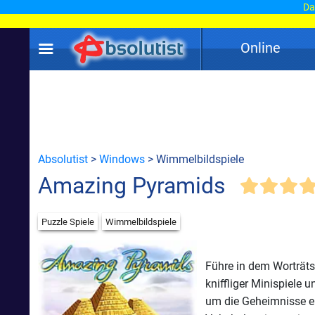
Dam
Online
Absolutist
>
Windows
> Wimmelbildspiele
Amazing Pyramids
Puzzle Spiele
Wimmelbildspiele
Führe in dem Worträts
kniffliger Minispiele 
um die Geheimnisse ei