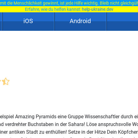
it die Menschlichkeit gewinnt, ist jede Hilfe wichtig. Bleib nicht gleichgül
Erfahre, wie du helfen kannst:
help-ukraine.dev
iOS
Android
elspiel Amazing Pyramids eine Gruppe Wissenschaftler durch e
und verdrehter Buchstaben in der Sahara! Löse anspruchsvolle Wor
ner antiken Stadt zu enthüllen! Setze in der Hitze Dein Köpfche