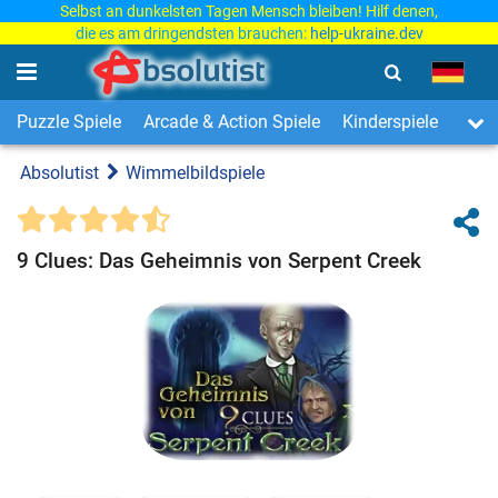
Selbst an dunkelsten Tagen Mensch bleiben! Hilf denen,
die es am dringendsten brauchen:
help-ukraine.dev
Puzzle Spiele
Arcade & Action Spiele
Kinderspiele
3-Ge
Absolutist
Wimmelbildspiele
9 Clues: Das Geheimnis von Serpent Creek